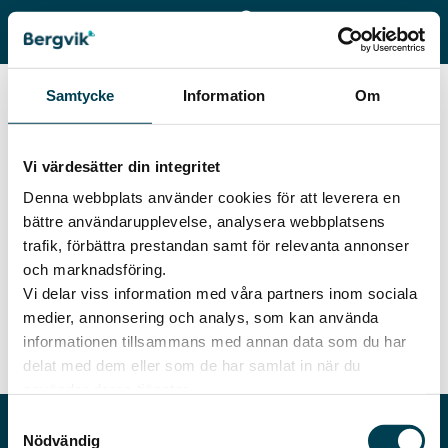
I veckan kom julen till
Samtycke
Information
Om
Bergvik Eller i alla fall till
inspelningen av vår
Vi värdesätter din integritet
kampanjfilm Vilka duktiga
Denna webbplats använder cookies för att leverera en
skådisar vi har haft, grymt
bättre användarupplevelse, analysera webbplatsens
trafik, förbättra prestandan samt för relevanta annonser
jobbat allihopa!
och marknadsföring.
Vi delar viss information med våra partners inom sociala
I veckan kom julen till Bergvik ?Eller i alla fall till
medier, annonsering och analys, som kan använda
inspelningen av vår kampanjfilm ? Vilka duktiga skådisar vi
informationen tillsammans med annan data som du har
har haft, grymt jobbat allihopa! Resultatet ser ni lite närmare
delat med dem eller som de har samlat in när du
den riktiga julen ?
använder deras tjänster.
Samtyckesval
Nödvändig