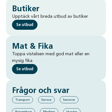
Butiker
Upptäck vårt breda utbud av butiker
Se utbud
Mat & Fika
Toppa vistelsen med god mat eller en
mysig fika
Se utbud
Frågor och svar
Transport
Service
Seniorer
Presentkort
Medlem
Hundar