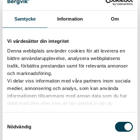
Samtycke
Information
Om
Vi värdesätter din integritet
Denna webbplats använder cookies för att leverera en
bättre användarupplevelse, analysera webbplatsens
trafik, förbättra prestandan samt för relevanta annonser
och marknadsföring.
Fixa huden inför hösten
Vi delar viss information med våra partners inom sociala
Skönhet
medier, annonsering och analys, som kan använda
Artisten och skådespelerskan Ida Hallquist får hjälp
informationen tillsammans med annan data som du har
av Smakrådets skönhetsexpert Ella att bli redo för
delat med dem eller som de har samlat in när du
säsongen.
använder deras tjänster.
Samtyckesval
Nödvändig