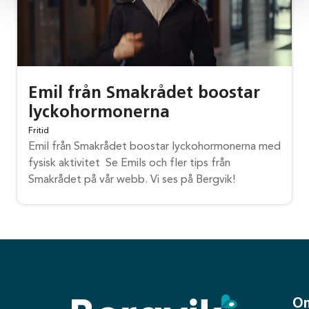
Emil från Smakrådet boostar
lyckohormonerna
Fritid
Emil från Smakrådet boostar lyckohormonerna med
fysisk aktivitet ‍️‍️‍️ Se Emils och fler tips från
Smakrådet på vår webb. Vi ses på Bergvik!
O