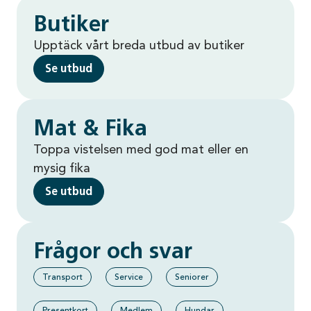
Butiker
Upptäck vårt breda utbud av butiker
Se utbud
Mat & Fika
Toppa vistelsen med god mat eller en
mysig fika
Se utbud
Frågor och svar
Transport
Service
Seniorer
Presentkort
Medlem
Hundar