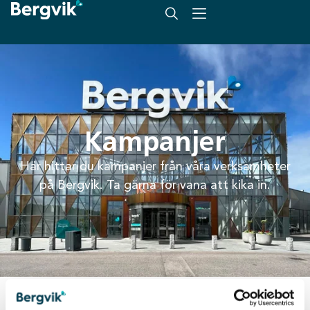
Kampanjer
Här hittar du kampanjer från våra verksamheter
på Bergvik. Ta gärna för vana att kika in.