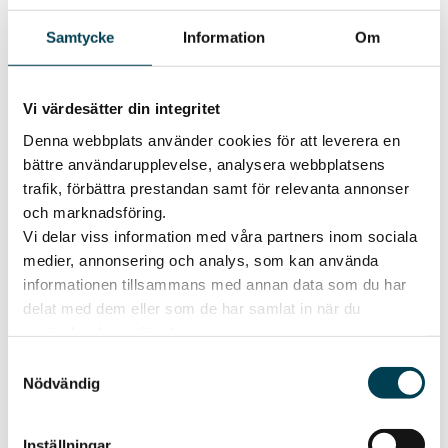
Samtycke
Information
Om
Vi värdesätter din integritet
Denna webbplats använder cookies för att leverera en
bättre användarupplevelse, analysera webbplatsens
trafik, förbättra prestandan samt för relevanta annonser
och marknadsföring.
Vi delar viss information med våra partners inom sociala
5% studentrabatt
medier, annonsering och analys, som kan använda
Ej receptbelagda och förskrivna varor eller redan
informationen tillsammans med annan data som du har
rabatterade varor.
delat med dem eller som de har samlat in när du
Gäller t.o.m. 29 sep, 2026,
visa villkor
använder deras tjänster.
Samtyckesval
Nödvändig
Inställningar