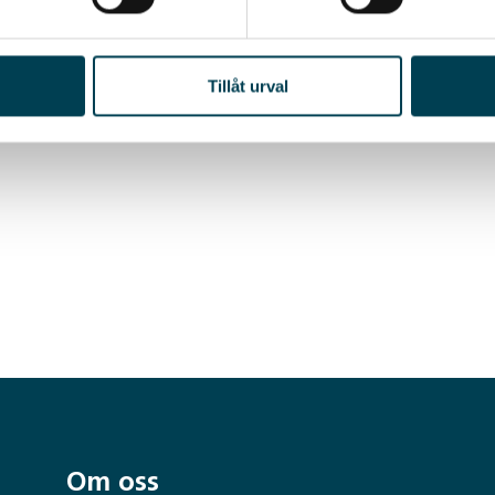
 pyssla med oss.
redan nu genom att ladda ned Bergvik Plus och kryssa i
ningar.
Tillåt urval
Om oss