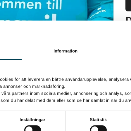
D
18
T
Information
Kl
 med Truls 18
P
kies för att leverera en bättre användarupplevelse, analysera w
Le
ta annonser och marknadsföring.
d våra partners inom sociala medier, annonsering och analys, s
som du har delat med dem eller som de har samlat in när du anv
8 juli!
omna att träffa Truls hos oss på Bergvik.
stgåva.
Inställningar
Statistik
 att få fina priser.