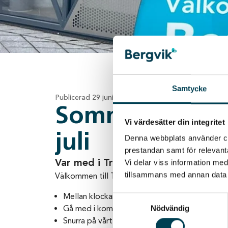
Samtycke
Publicerad
29 juni 2026
Sommarlovskul
Vi värdesätter din integritet
juli
Denna webbplats använder coo
prestandan samt för relevan
Var med i Truls Kompisklubb!
Vi delar viss information me
tillsammans med annan data 
Välkommen till Truls Kompisklubb lördagen den 1
Mellan klockan 12-15 är du och ditt barn välk
Samtyckesval
Gå med i kompisklubben och få en fin välkom
Nödvändig
Snurra på vårt populära lyckohjul med möjlighet