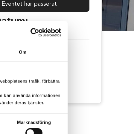
Eventet har passerat
atum:
 juli
2026
id:
Om
. 12-15
lats:
ebbplatsens trafik, förbättra
kytan, Bergvik.
om kan använda informationen
änder deras tjänster.
Marknadsföring