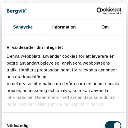
25 juli
2026
Tid:
Samtycke
Information
Om
Kl. 12-15
Plats:
Vi värdesätter din integritet
Lekytan, Bergvik.
Denna webbplats använder cookies för att leverera en
bättre användarupplevelse, analysera webbplatsens
Publicerad
29 juni 2026
Sommarlovskul med
trafik, förbättra prestandan samt för relevanta annonser
och marknadsföring.
Truls 25 juli
Vi delar viss information med våra partners inom sociala
medier, annonsering och analys, som kan använda
Var med i Truls Kompisklubb!
informationen tillsammans med annan data som du har
Välkommen till Truls Kompisklubb lördagen den 25 juli!
delat med dem eller som de har samlat in när du
Mellan klockan 12-15 är du och ditt barn välkomna att
använder deras tjänster.
träffa Truls hos oss på Bergvik.
Samtyckesval
Gå med i kompisklubben och få en fin välkomstgåva.
Nödvändig