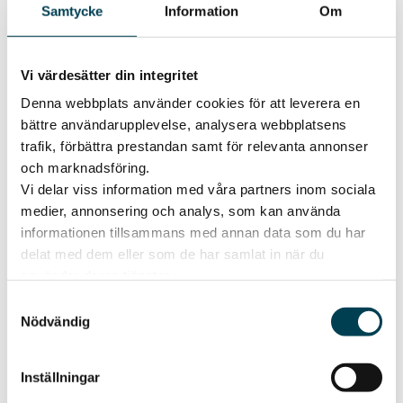
Samtycke
Information
Om
T.om 2 augusti
2026
Time:
Vi värdesätter din integritet
Around the clock
Denna webbplats använder cookies för att leverera en
bättre användarupplevelse, analysera webbplatsens
Location:
trafik, förbättra prestandan samt för relevanta annonser
On the website
och marknadsföring.
Vi delar viss information med våra partners inom sociala
medier, annonsering och analys, som kan använda
The contest has ended
informationen tillsammans med annan data som du har
delat med dem eller som de har samlat in när du
Published
May 8, 2026
Vinn 5 000 kr att
använder deras tjänster.
Samtyckesval
sommarshoppa för!
Nödvändig
Vinn ett presentkort på 5 000 kr att
sommarshoppa loss för på Bergvik!
Inställningar
Enter the contest by: