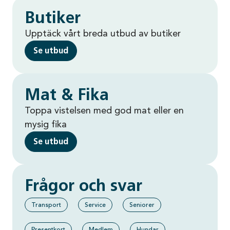
Butiker
Upptäck vårt breda utbud av butiker
Se utbud
Mat & Fika
Toppa vistelsen med god mat eller en
mysig fika
Se utbud
Frågor och svar
Transport
Service
Seniorer
Presentkort
Medlem
Hundar