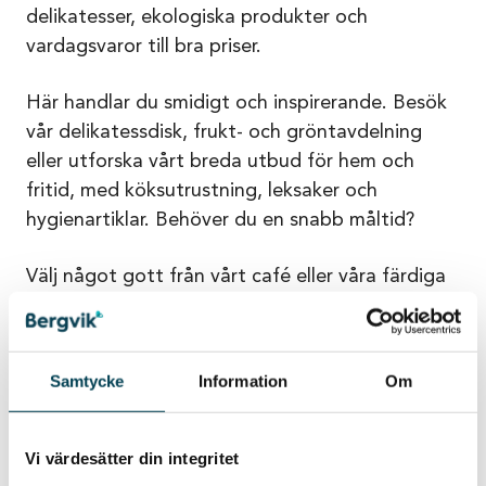
delikatesser, ekologiska produkter och
vardagsvaror till bra priser.
Här handlar du smidigt och inspirerande. Besök
vår delikatessdisk, frukt- och gröntavdelning
eller utforska vårt breda utbud för hem och
fritid, med köksutrustning, leksaker och
hygienartiklar. Behöver du en snabb måltid?
Välj något gott från vårt café eller våra färdiga
måltidslösningar.
Samtycke
Information
Om
Just nu finns det inga aktuella kampanjer
Vi värdesätter din integritet