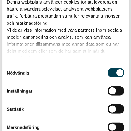
Denna webbplats använder cookies för att leverera en
bättre användarupplevelse, analysera webbplatsens
trafik, förbättra prestandan samt för relevanta annonser
och marknadsföring.
Vi delar viss information med våra partners inom sociala
medier, annonsering och analys, som kan använda
informationen tillsammans med annan data som du har
ICA Maxi tar emot
delat med dem eller som de har samlat in när du
presentkort!
använder deras tjänster.
Ett presentkort från Bergvik är lätt att ge
Samtyckesval
Nödvändig
och roligt att få!
Läs mer om presentkort
Inställningar
Statistik
Marknadsföring